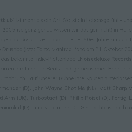
eicherung, die Anpassung oder Veränderung, das Ausle
s Abfragen, die Verwendung, die Offenlegung durch
ermittlung, Verbreitung oder eine andere Form der
reitstellung, den Abgleich oder die Verknüpfung, die
tklub
“ ist mehr als ein Ort. Sie ist ein Lebensgefühl – un
nschränkung, das Löschen oder die Vernichtung.
 2005 (so ganz genau wissen wir das gar nicht) in Halle/
angen hat das ganze schon Ende der 90er Jahre zunächst
 Einschränkung der Verarbeitung
lub Drushba (jetzt Tante Manfred) fand am 24. Oktober 2
wir das bekannte Indie-Plattenlabel
„Noisedeluxe Records
nschränkung der Verarbeitung ist die Markierung
 Gitarren, dröhnender Beats und gemeinsamer Erinneru
speicherter personenbezogener Daten mit dem Ziel, ihr
nftige Verarbeitung einzuschränken.
Durchbruch – auf unserer Bühne ihre Spuren hinterlasse
mander (D), John Wayne Shot Me (NL), Matt Sharp v
 Profiling
rm (UK), Turbostaat (D), Phillip Poisel (D), Fertig, 
leniumkid (D)
– und viele mehr. Die Geschichte ist noch ni
ofiling ist jede Art der automatisierten Verarbeitung
rsonenbezogener Daten, die darin besteht, dass diese
rsonenbezogenen Daten verwendet werden, um bestim
rsönliche Aspekte, die sich auf eine natürliche Person