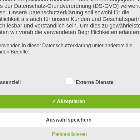
ss der Datenschutz-Grundverordnung (DS-GVO) verwen
en. Unsere Datenschutzerklärung soll sowohl für die
tlichkeit als auch für unsere Kunden und Geschäftspart
ch lesbar und verständlich sein. Um dies zu gewährleist
en wir vorab die verwendeten Begrifflichkeiten erläutern
erwenden in dieser Datenschutzerklärung unter anderem die
nden Begriffe:
 personenbezogene Daten
ssenziell
Externe Dienste
rsonenbezogene Daten sind alle Informationen, die sich
✓ Akzeptieren
ne identifizierte oder identifizierbare natürliche Person (i
lgenden „betroffene Person") beziehen. Als identifizierba
rd eine natürliche Person angesehen, die direkt oder indi
Auswahl speichern
sbesondere mittels Zuordnung zu einer Kennung wie ei
men, zu einer Kennnummer, zu Standortdaten, zu einer
Personalisieren
line-Kennung oder zu einem oder mehreren besondere