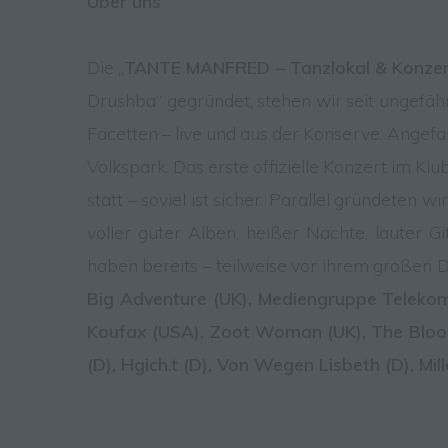
Über uns
Sp
da
Üb
Be
Die „
TANTE MANFRED – Tanzlokal & Konzer
Ei
Drushba“ gegründet, stehen wir seit ungefähr
Facetten – live und aus der Konserve. Angef
d)
Volkspark. Das erste offizielle Konzert im K
statt – soviel ist sicher. Parallel gründeten 
Ei
voller guter Alben, heißer Nächte, lauter
ge
kü
haben bereits – teilweise vor ihrem großen 
Big Adventure (UK), Mediengruppe Telekom
e)
Koufax (USA), Zoot Woman (UK), The Blood A
(D), Hgich.t (D), Von Wegen Lisbeth (D), Mil
Pr
pe
pe
pe