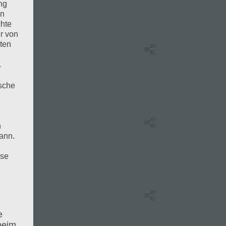
ng
en
chte
r von
ten
.
ische
n
ann.
ise
e
beim