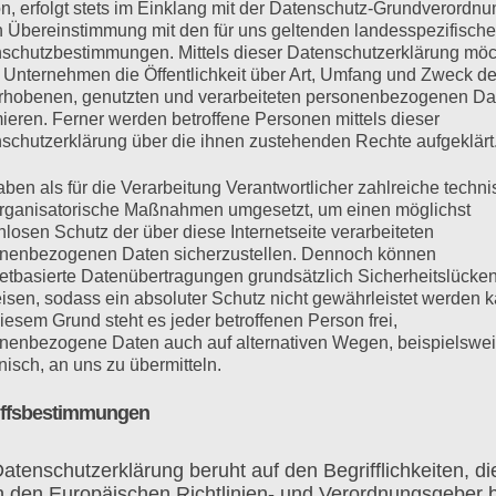
n, erfolgt stets im Einklang mit der Datenschutz-Grundverordnu
n Übereinstimmung mit den für uns geltenden landesspezifisch
schutzbestimmungen. Mittels dieser Datenschutzerklärung mö
 Unternehmen die Öffentlichkeit über Art, Umfang und Zweck de
rhobenen, genutzten und verarbeiteten personenbezogenen Da
mieren. Ferner werden betroffene Personen mittels dieser
schutzerklärung über die ihnen zustehenden Rechte aufgeklärt
aben als für die Verarbeitung Verantwortlicher zahlreiche techn
rganisatorische Maßnahmen umgesetzt, um einen möglichst
Tickets unter:
nlosen Schutz der über diese Internetseite verarbeiteten
nenbezogenen Daten sicherzustellen. Dennoch können
https://tante-manfred.de/tickets
netbasierte Datenübertragungen grundsätzlich Sicherheitslücke
isen, sodass ein absoluter Schutz nicht gewährleistet werden k
iesem Grund steht es jeder betroffenen Person frei,
sowie in Halle bei
nenbezogene Daten auch auf alternativen Wegen, beispielswe
TiM Ticket, Ticketgalerie
onisch, an uns zu übermitteln.
& Touristinformation
iffsbestimmungen
atenschutzerklärung beruht auf den Begrifflichkeiten, di
h den Europäischen Richtlinien- und Verordnungsgeber 