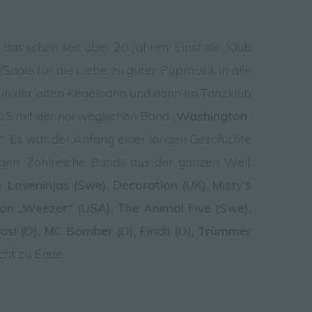
sen,
d das schon seit über 20 Jahren. Einst als „Klub
Saale für die Liebe zu guter Popmusik in alle
 in der alten Kegelbahn und dann im Tanzklub
005 mit der norwegischen Band „
Washington
“
“
. Es war der Anfang einer langen Geschichte
ngen. Zahlreiche Bands aus der ganzen Welt
e
n:
Loveninjas (Swe), Decoration (UK), Misty’s
on „Weezer“ (USA), The Animal Five (Swe),
Los! (D), MC Bomber (D), Finch (D), Trümmer
cht zu Ende.
mte