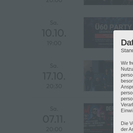
Da
Stan
Wir f
Nutzu
perso
beson
Anspr
perso
perso
Verar
Einwi
Die V
der A