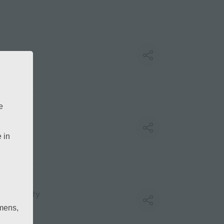
e
 in
mens,