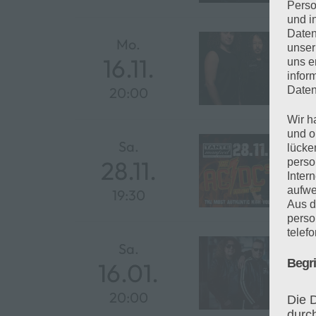
Perso
und i
Daten
unser
uns e
infor
Daten
Wir h
und o
lücke
perso
Inter
aufwe
Aus d
perso
telef
Begr
Die D
durc